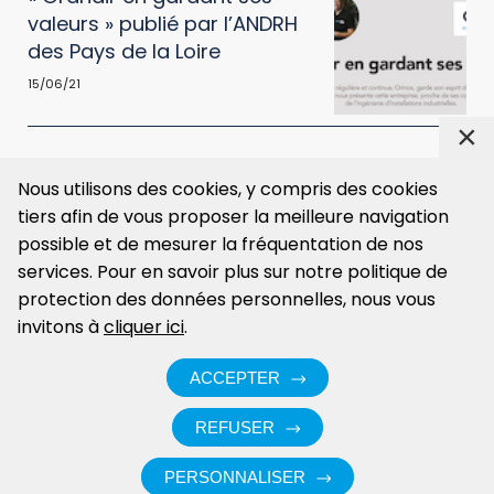
valeurs » publié par l’ANDRH
des Pays de la Loire
15/06/21
×
Nous utilisons des cookies, y compris des cookies
tiers afin de vous proposer la meilleure navigation
possible et de mesurer la fréquentation de nos
services. Pour en savoir plus sur notre politique de
Carrières
Innovation
Actualités
Intranet
protection des données personnelles, nous vous
invitons à
cliquer ici
.
Politique de confidentialité
ACCEPTER
Conditions d’utilisations des données
REFUSER
Mentions légales
CGV & Certifications & Engagements
PERSONNALISER
ISO 9001