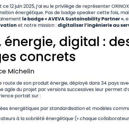
 ce 12 juin 2025, j’ai eu le privilège de représenter ORI
ansition énergétique. Pas de badge speaker cette fois, mai
hainement
le badge « AVEVA Sustainability Partner »
, 
ovation
et notre mission :
digitaliser l’ingénierie au ser
e, énergie, digital : de
es concrets
ce Michelin
de route de son produit énergie, déployé dans 34 pays avec
he agile du projet par versions successives leur permet d’
rience portait sur :
nées énergétiques par standardisation et modèles comm
érateurs à la sobriété énergétique (« chaque collaborateu