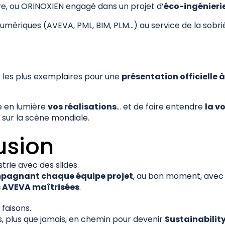
re, ou ORINOXIEN engagé dans un projet d’
éco-ingénieri
mériques (AVEVA, PML, BIM, PLM…) au service de la sobriété
les plus exemplaires pour une
présentation officielle 
e en lumière
vos réalisations
… et de faire entendre
la vo
sur la scène mondiale.
usion
trie avec des slides.
pagnant chaque équipe projet
, au bon moment, ave
s AVEVA maîtrisées
.
faisons.
, plus que jamais, en chemin pour devenir
Sustainabilit