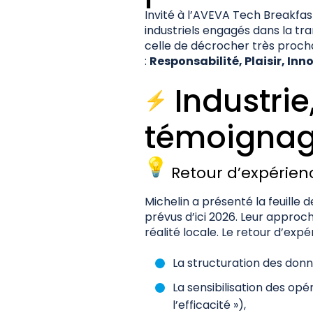
Invité à l’AVEVA Tech Breakfast
industriels engagés dans la tr
celle de décrocher très proc
:
Responsabilité, Plaisir, Inn
️ Industri
témoignag
Retour d’expérien
Michelin a présenté la feuille 
prévus d’ici 2026. Leur approc
réalité locale. Le retour d’expé
La structuration des don
La sensibilisation des op
l’efficacité »),