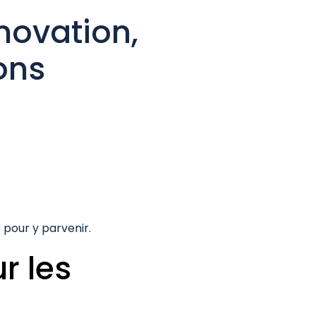
novation,
ons
 pour y parvenir.
r les