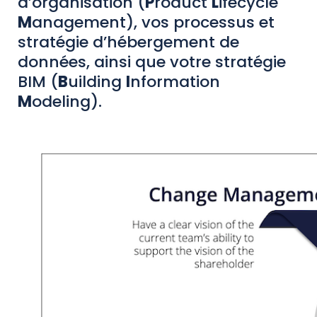
d’organisation (
P
roduct
L
ifecycle
M
anagement), vos processus et
stratégie d’hébergement de
données, ainsi que votre stratégie
BIM (
B
uilding
I
nformation
M
odeling).