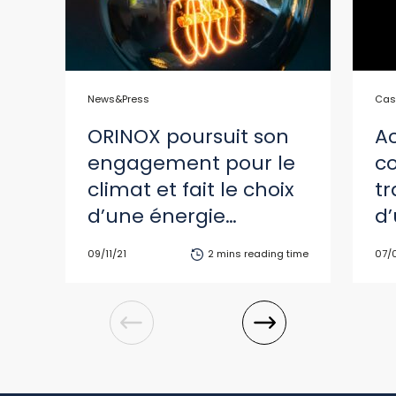
News&Press
Cas
ORINOX poursuit son
A
engagement pour le
co
climat et fait le choix
tr
d’une énergie
d
décarbonée
en
09/11/21
2 mins reading time
07/
d
l’